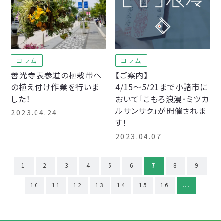
コラム
コラム
善光寺表参道の植栽帯へ
【ご案内】
の植え付け作業を行いま
4/15～5/21まで小諸市に
した！
おいて「こもろ浪漫・ミツカ
ルサンサク」が開催されま
2023.04.24
す！
2023.04.07
1
2
3
4
5
6
7
8
9
10
11
12
13
14
15
16
...