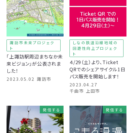
諏訪市未来プロジェク
しなの鉄道沿線地域の
ト
回遊性向上プロジェク
ト
「上諏訪駅周辺まちなか未
４/29（土）より、Ticket
来ビジョン」が公表されま
QRでのシェアサイクル1日
した！
パス販売を開始します！
2023.05.02
諏訪市
2023.04.27
千曲市 上田市
発信する
発信する