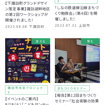
ト
【下諏訪町グランドデザイ
「しなの鉄道線沿線まちづ
ン策定事業】諏訪湖畔地区
くり勉強会」（第４回）を開
の第２回ワークショップが
催しました！
開催されました！
2023.07.31
上田市
2023.08.08
下諏訪町
支える
育む
諏訪市未来プロジェク
まちづくりセミナー
ト
【報告】第12回まちづくり
【イベントのご案内】
セミナー「社会実験の効果
8/19（土）「こどもサンセッ