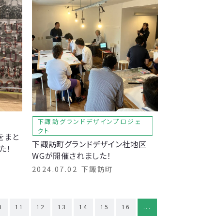
下諏訪グランドデザインプロジェ
クト
をまと
下諏訪町グランドデザイン社地区
た！
WGが開催されました！
2024.07.02
下諏訪町
0
11
12
13
14
15
16
...