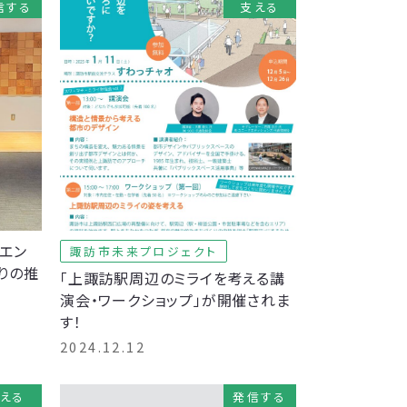
信する
支える
エン
諏訪市未来プロジェクト
りの推
「上諏訪駅周辺のミライを考える講
。
演会・ワークショップ」が開催されま
す！
2024.12.12
える
発信する