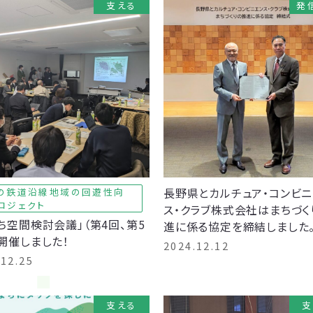
支える
発
長野県とカルチュア・コンビニ
の鉄道沿線地域の回遊性向
ロジェクト
ス・クラブ株式会社はまちづく
ち空間検討会議」（第4回、第5
進に係る協定を締結しました
開催しました！
2024.12.12
.12.25
支える
支