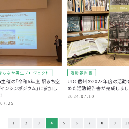
まちなか再生プロジェクト
活動報告書
主催の「令和6年度 駅まち空
UDC信州の2023年度の活動
インシンポジウム」に参加し
めた活動報告書が完成しまし
！
2024.07.10
.07.25
1
2
3
4
5
6
7
8
9
1