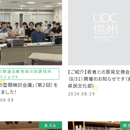
【ご紹介】若者との意見交換
の鉄道沿線地域の回遊性向
ロジェクト
（8/31）開催のお知らせです
ち空間検討会議」（第２回）を
県民文化部）
ました！
2024.08.19
.09.09
支える
発