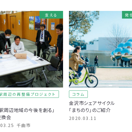
支える
発
駅周辺の再整備プロジェクト
コラム
回
金沢市シェアサイクル
倉駅周辺地域の今後を創る」
「まちのり」のご紹介
交換会
2020.03.11
.03.25
千曲市