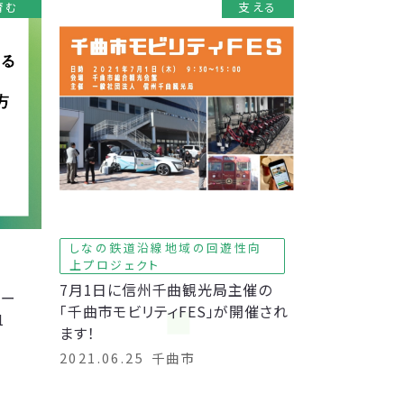
育む
支える
しなの鉄道沿線地域の回遊性向
上プロジェクト
7月1日に信州千曲観光局主催の
ター
「千曲市モビリティFES」が開催され
1
ます！
2021.06.25
千曲市