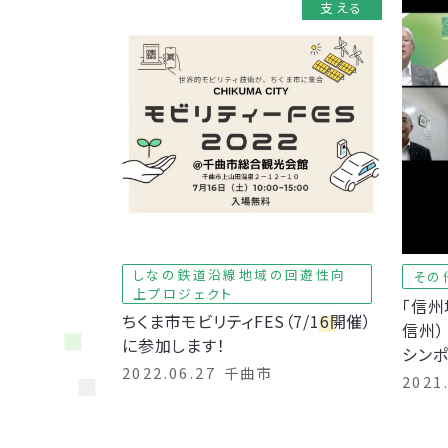
支える
しなの鉄道沿線地域の回遊性向
その
上プロジェクト
「信州
ちくま市モビリティFES（7/16開催）
信州）
に参加します！
シンポ
2022.06.27
千曲市
2021