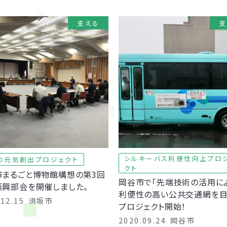
支える
支
シルキーバス利便性向上プロ
の元気創出プロジェクト
クト
市まるごと博物館構想の第3回
岡谷市で
「先端技術の活用に
振興部会を開催しました。
利便性の高い公共交通網を目
.12.15
須坂市
プロジェクト開始！
2020.09.24
岡谷市