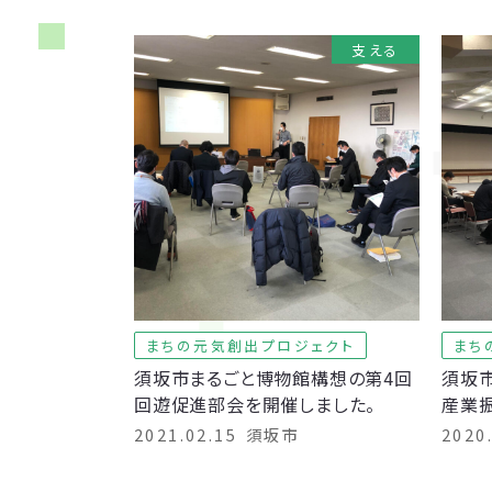
支える
まちの元気創出プロジェクト
まち
須坂市まるごと博物館構想の第4回
須坂
回遊促進部会を開催しました。
産業
2021.02.15
須坂市
2020