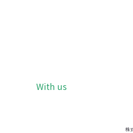
With us
FU
株