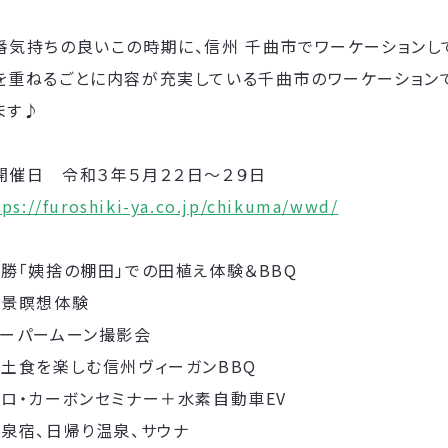
番気持ちの良いこの時期に、信州 千曲市でワーケーションし
を重ねるごとに内容が充実している千曲市のワーケーション
ます♪
開催日 令和３年５月２２日～２９日
tps://furoshiki-ya.co.jp/chikuma/wwd/
名勝「姨捨の棚田」での田植え体験＆BBQ
絶景瞑想体験
スーパームーン撮影会
郷土食を楽しむ信州ヴィーガンBBQ
ゼロ・カーボンセミナー＋水素自動車EV
温泉宿、日帰り温泉、サウナ