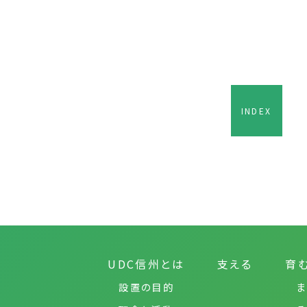
INDEX
UDC信州とは
支える
育
設置の目的
ま