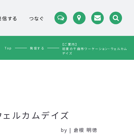
発信する
つなぐ
【ご案内】
Top
発信する
初夏の千曲市ワーケーション・ウェルカム
デイズ
ウェルカムデイズ
by | 倉根 明徳