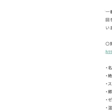
一
回
い
〇
ht
・
・
・
・
・
・