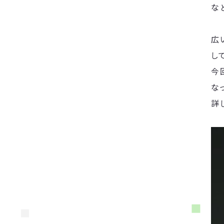
な
広
し
今
な
詳