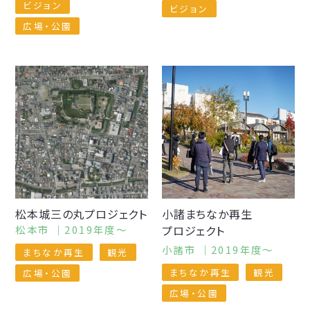
ビジョン
ビジョン
広場・公園
松本城三の丸
プロジェクト
小諸
まちなか再生
松本市 ｜2019年度〜
プロジェクト
小諸市 ｜2019年度〜
まちなか再生
観光
まちなか再生
観光
広場・公園
広場・公園