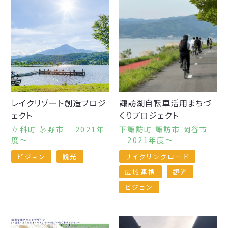
レイクリゾート創造プロジ
諏訪湖自転車活用まちづ
ェクト
くりプロジェクト
立科町 茅野市 ｜2021年
下諏訪町 諏訪市 岡谷市
度～
｜2021年度～
ビジョン
観光
サイクリングロード
広域連携
観光
ビジョン