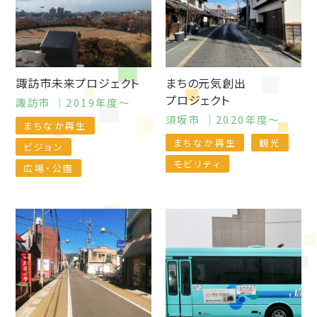
諏訪市未来
プロジェクト
まちの
元気創出
プロジェクト
諏訪市 ｜2019年度〜
須坂市 ｜2020年度〜
まちなか再生
まちなか再生
観光
ビジョン
モビリティ
広場・公園