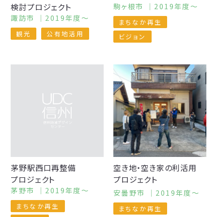
検討プロジェクト
駒ヶ根市 ｜2019年度〜
諏訪市 ｜2019年度〜
まちなか再生
観光
公有地活用
ビジョン
茅野駅西口
再整備
空き地・
空き家の
利活用
プロジェクト
プロジェクト
茅野市 ｜2019年度〜
安曇野市 ｜2019年度〜
まちなか再生
まちなか再生