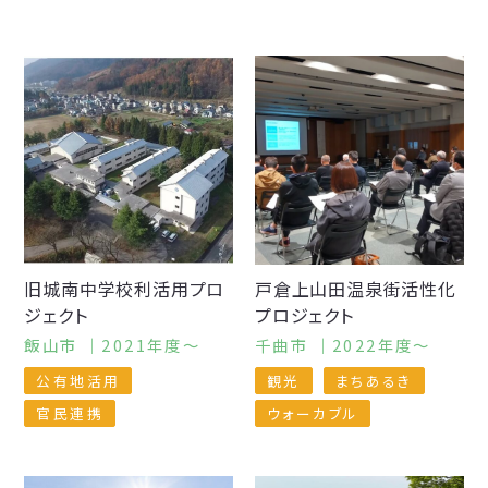
旧城南中学校利活用プロ
戸倉上山田温泉街活性化
ジェクト
プロジェクト
飯山市 ｜2021年度～
千曲市 ｜2022年度～
公有地活用
観光
まちあるき
官民連携
ウォーカブル