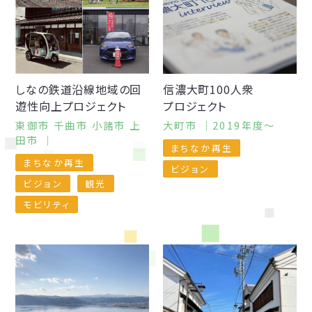
しなの鉄道沿線地域の回
信濃大町
100人衆
遊性向上プロジェクト
プロジェクト
東御市 千曲市 小諸市 上
大町市 ｜2019年度〜
田市 ｜
まちなか再生
まちなか再生
ビジョン
ビジョン
観光
モビリティ