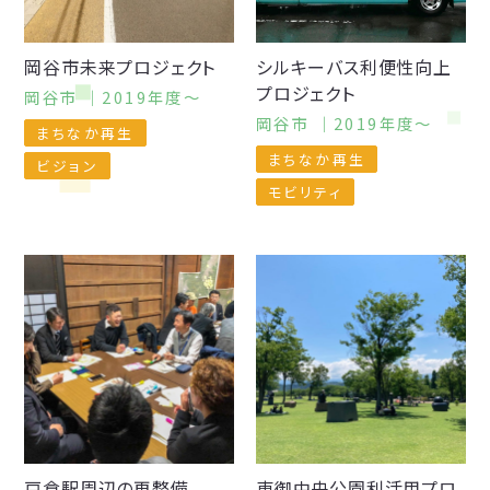
岡谷市未来
プロジェクト
シルキーバス
利便性向上
プロジェクト
岡谷市 ｜2019年度〜
岡谷市 ｜2019年度〜
まちなか再生
まちなか再生
ビジョン
モビリティ
戸倉駅周辺の
再整備
東御中央公園利活用プロ