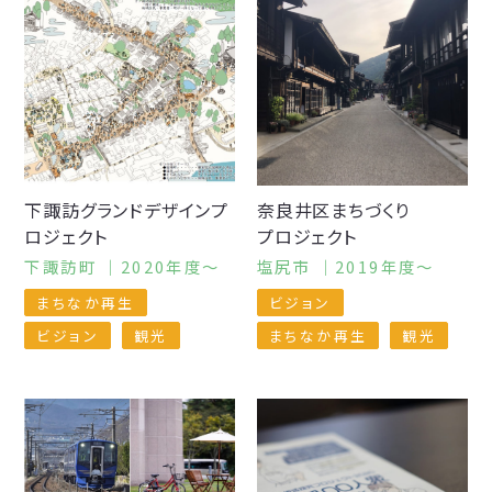
下諏訪グランドデザインプ
奈良井区
まちづくり
ロジェクト
プロジェクト
下諏訪町 ｜2020年度〜
塩尻市 ｜2019年度〜
まちなか再生
ビジョン
ビジョン
観光
まちなか再生
観光