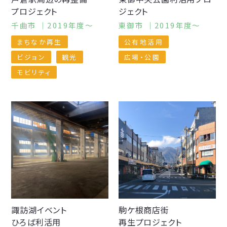
プロジェクト
ジェクト
千曲市 ｜2019年度〜
東御市 ｜2019年度〜
まちなか再生
公有地活用
ビジョン
観光
広場・公園
モビリティ
諏訪湖イベント
駒ケ根商店街
ひろば利活用
再生プロジェクト