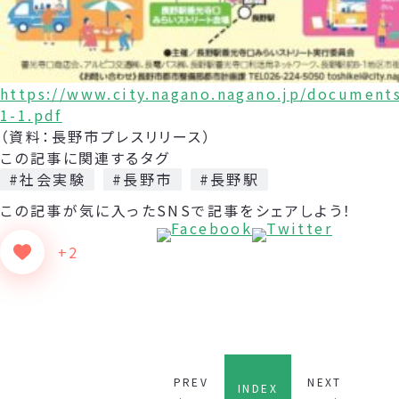
https://www.city.nagano.nagano.jp/document
1-1.pdf
（資料：長野市プレスリリース）
この記事に関連するタグ
#社会実験
#長野市
#長野駅
この記事が気に入った
SNSで記事をシェアしよう！
+2
PREV
NEXT
INDEX