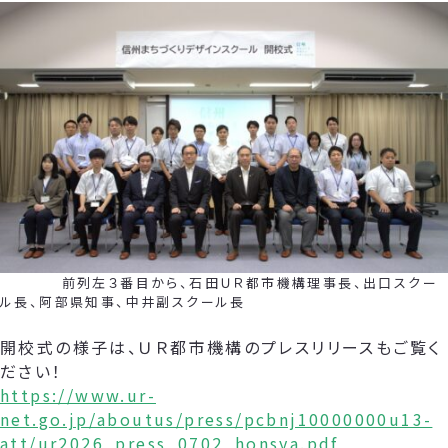
前列左３番目から、石田ＵＲ都市機構理事長、出口スクー
ル長、阿部県知事、中井副スクール長
開校式の様子は、ＵＲ都市機構のプレスリリースもご覧く
ださい！
https://www.ur-
net.go.jp/aboutus/press/pcbnj10000000u13-
att/ur2026_press_0702_honsya.pdf