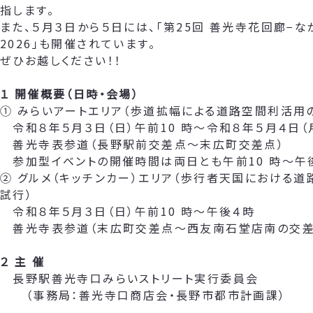
指します。
また、５月３日から５日には、「第25回 善光寺花回廊−な
2026」も開催されています。
ぜひお越しください！！
１ 開催概要（日時・会場）
① みらいアートエリア（歩道拡幅による道路空間利活用
令和８年５月３日（日）午前10 時～令和８年５月４日（
善光寺表参道（長野駅前交差点～末広町交差点）
参加型イベントの開催時間は両日とも午前10 時～午
② グルメ（キッチンカー）エリア（歩行者天国における
試行）
令和８年５月３日（日）午前10 時～午後４時
善光寺表参道（末広町交差点～西友南石堂店南の交差
２ 主 催
長野駅善光寺口みらいストリート実行委員会
（事務局：善光寺口商店会・長野市都市計画課）