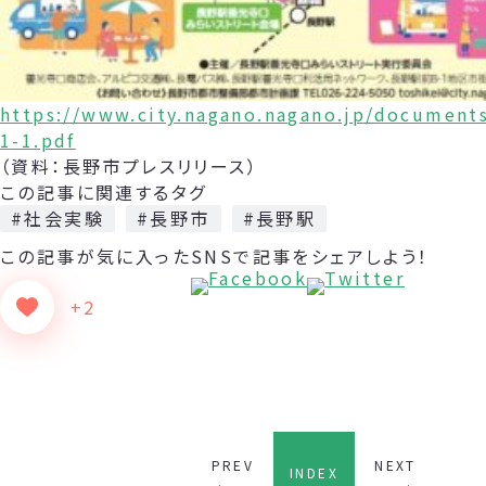
https://www.city.nagano.nagano.jp/document
1-1.pdf
（資料：長野市プレスリリース）
この記事に関連するタグ
#社会実験
#長野市
#長野駅
この記事が気に入った
SNSで記事をシェアしよう！
+2
PREV
NEXT
INDEX