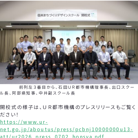
前列左３番目から、石田ＵＲ都市機構理事長、出口スクー
ル長、阿部県知事、中井副スクール長
開校式の様子は、ＵＲ都市機構のプレスリリースもご覧く
ださい！
https://www.ur-
net.go.jp/aboutus/press/pcbnj10000000u13-
att/ur2026_press_0702_honsya.pdf