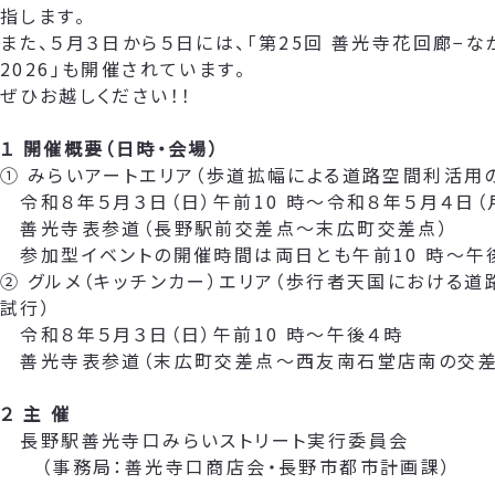
指します。
また、５月３日から５日には、「第25回 善光寺花回廊−な
2026」も開催されています。
ぜひお越しください！！
１ 開催概要（日時・会場）
① みらいアートエリア（歩道拡幅による道路空間利活用
令和８年５月３日（日）午前10 時～令和８年５月４日（
善光寺表参道（長野駅前交差点～末広町交差点）
参加型イベントの開催時間は両日とも午前10 時～午
② グルメ（キッチンカー）エリア（歩行者天国における
試行）
令和８年５月３日（日）午前10 時～午後４時
善光寺表参道（末広町交差点～西友南石堂店南の交差
２ 主 催
長野駅善光寺口みらいストリート実行委員会
（事務局：善光寺口商店会・長野市都市計画課）