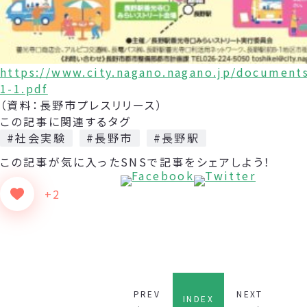
https://www.city.nagano.nagano.jp/document
1-1.pdf
（資料：長野市プレスリリース）
この記事に関連するタグ
#社会実験
#長野市
#長野駅
この記事が気に入った
SNSで記事をシェアしよう！
+2
PREV
NEXT
INDEX