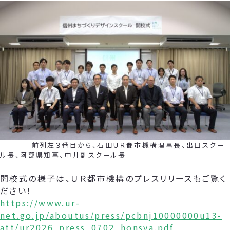
前列左３番目から、石田ＵＲ都市機構理事長、出口スクー
ル長、阿部県知事、中井副スクール長
開校式の様子は、ＵＲ都市機構のプレスリリースもご覧く
ださい！
https://www.ur-
net.go.jp/aboutus/press/pcbnj10000000u13-
att/ur2026_press_0702_honsya.pdf