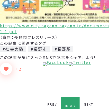
https://www.city.nagano.nagano.jp/document
1-1.pdf
（資料：長野市プレスリリース）
この記事に関連するタグ
#社会実験
#長野市
#長野駅
この記事が気に入った
SNSで記事をシェアしよう！
+2
PREV
NEXT
INDEX