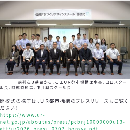
前列左３番目から、石田ＵＲ都市機構理事長、出口スクー
ル長、阿部県知事、中井副スクール長
開校式の様子は、ＵＲ都市機構のプレスリリースもご覧く
ださい！
https://www.ur-
net.go.jp/aboutus/press/pcbnj10000000u13-
att/ur2026_press_0702_honsya.pdf