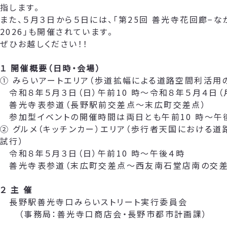
指します。
また、５月３日から５日には、「第25回 善光寺花回廊−な
2026」も開催されています。
ぜひお越しください！！
１ 開催概要（日時・会場）
① みらいアートエリア（歩道拡幅による道路空間利活用
令和８年５月３日（日）午前10 時～令和８年５月４日（
善光寺表参道（長野駅前交差点～末広町交差点）
参加型イベントの開催時間は両日とも午前10 時～午
② グルメ（キッチンカー）エリア（歩行者天国における
試行）
令和８年５月３日（日）午前10 時～午後４時
善光寺表参道（末広町交差点～西友南石堂店南の交差
２ 主 催
長野駅善光寺口みらいストリート実行委員会
（事務局：善光寺口商店会・長野市都市計画課）