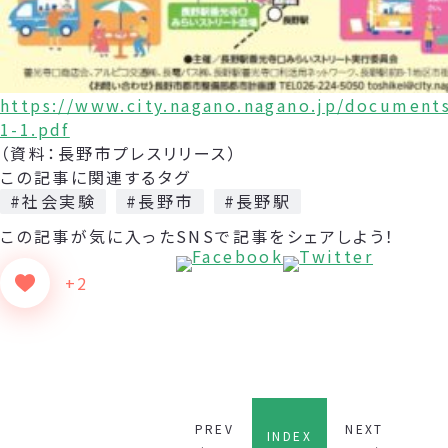
https://www.city.nagano.nagano.jp/document
1-1.pdf
（資料：長野市プレスリリース）
この記事に関連するタグ
#社会実験
#長野市
#長野駅
この記事が気に入った
SNSで記事をシェアしよう！
+2
PREV
NEXT
INDEX