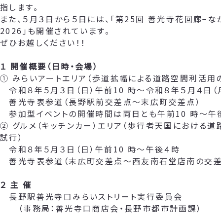
指します。
また、５月３日から５日には、「第25回 善光寺花回廊−な
2026」も開催されています。
ぜひお越しください！！
１ 開催概要（日時・会場）
① みらいアートエリア（歩道拡幅による道路空間利活用
令和８年５月３日（日）午前10 時～令和８年５月４日（
善光寺表参道（長野駅前交差点～末広町交差点）
参加型イベントの開催時間は両日とも午前10 時～午
② グルメ（キッチンカー）エリア（歩行者天国における
試行）
令和８年５月３日（日）午前10 時～午後４時
善光寺表参道（末広町交差点～西友南石堂店南の交差
２ 主 催
長野駅善光寺口みらいストリート実行委員会
（事務局：善光寺口商店会・長野市都市計画課）