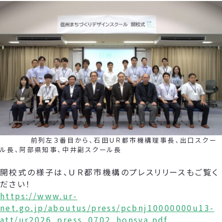
前列左３番目から、石田ＵＲ都市機構理事長、出口スクー
ル長、阿部県知事、中井副スクール長
開校式の様子は、ＵＲ都市機構のプレスリリースもご覧く
ださい！
https://www.ur-
net.go.jp/aboutus/press/pcbnj10000000u13-
att/ur2026_press_0702_honsya.pdf