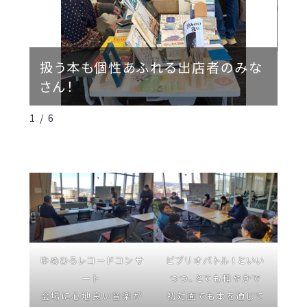
扱う本も個性あふれる出店者のみな
出
さん！
の
1 / 6
ゆめひろレコードコンサ
ビブリオバトル！といい
ート
つつ、とても和やかで
会場に心地良い音楽が
初対面でも本を通じて