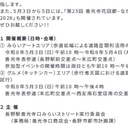
指します。
また、５月３日から５日には、「第25回 善光寺花回廊−な
2026」も開催されています。
ぜひお越しください！！
１ 開催概要（日時・会場）
① みらいアートエリア（歩道拡幅による道路空間利活用
令和８年５月３日（日）午前10 時～令和８年５月４日（
善光寺表参道（長野駅前交差点～末広町交差点）
参加型イベントの開催時間は両日とも午前10 時～午
② グルメ（キッチンカー）エリア（歩行者天国における
試行）
令和８年５月３日（日）午前10 時～午後４時
善光寺表参道（末広町交差点～西友南石堂店南の交差
２ 主 催
長野駅善光寺口みらいストリート実行委員会
（事務局：善光寺口商店会・長野市都市計画課）