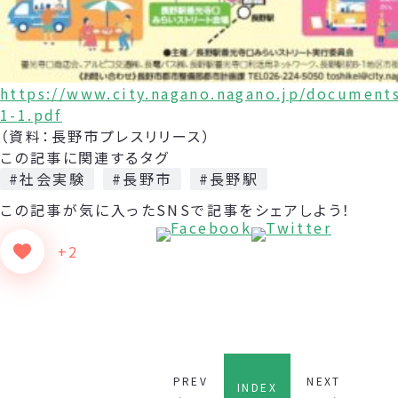
https://www.city.nagano.nagano.jp/document
1-1.pdf
（資料：長野市プレスリリース）
この記事に関連するタグ
#社会実験
#長野市
#長野駅
この記事が気に入った
SNSで記事をシェアしよう！
+2
PREV
NEXT
INDEX