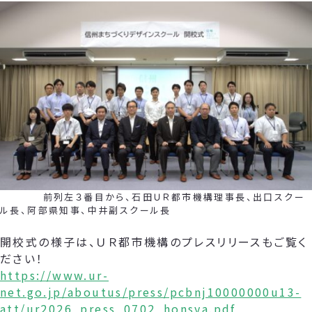
前列左３番目から、石田ＵＲ都市機構理事長、出口スクー
ル長、阿部県知事、中井副スクール長
開校式の様子は、ＵＲ都市機構のプレスリリースもご覧く
ださい！
https://www.ur-
net.go.jp/aboutus/press/pcbnj10000000u13-
att/ur2026_press_0702_honsya.pdf