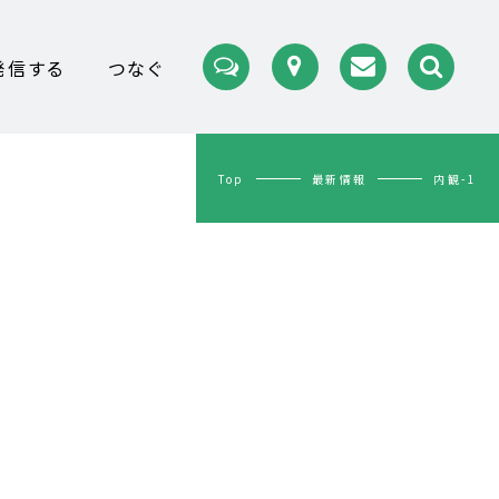
発信する
つなぐ
Top
最新情報
内観-1