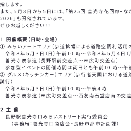
指します。
また、５月３日から５日には、「第25回 善光寺花回廊−な
2026」も開催されています。
ぜひお越しください！！
１ 開催概要（日時・会場）
① みらいアートエリア（歩道拡幅による道路空間利活用
令和８年５月３日（日）午前10 時～令和８年５月４日（
善光寺表参道（長野駅前交差点～末広町交差点）
参加型イベントの開催時間は両日とも午前10 時～午
② グルメ（キッチンカー）エリア（歩行者天国における
試行）
令和８年５月３日（日）午前10 時～午後４時
善光寺表参道（末広町交差点～西友南石堂店南の交差
２ 主 催
長野駅善光寺口みらいストリート実行委員会
（事務局：善光寺口商店会・長野市都市計画課）