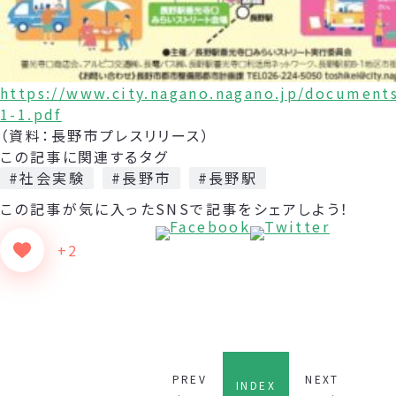
https://www.city.nagano.nagano.jp/document
1-1.pdf
（資料：長野市プレスリリース）
この記事に関連するタグ
#社会実験
#長野市
#長野駅
この記事が気に入った
SNSで記事をシェアしよう！
+2
PREV
NEXT
INDEX