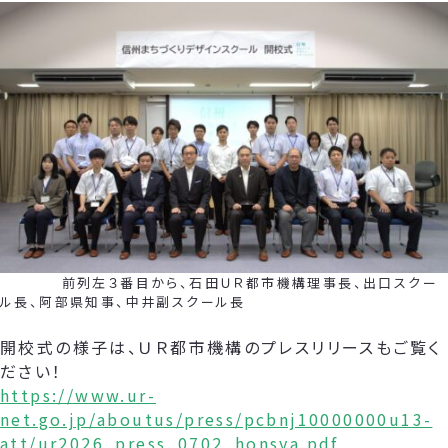
前列左３番目から、石田ＵＲ都市機構理事長、出口スクー
ル長、阿部県知事、中井副スクール長
開校式の様子は、ＵＲ都市機構のプレスリリースもご覧く
ださい！
https://www.ur-
net.go.jp/aboutus/press/pcbnj10000000u13-
att/ur2026_press_0702_honsya.pdf