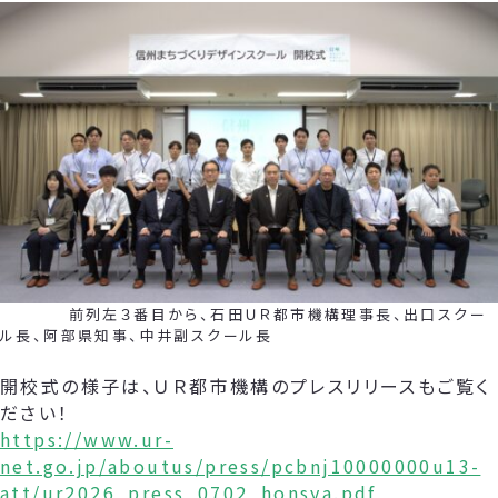
前列左３番目から、石田ＵＲ都市機構理事長、出口スクー
ル長、阿部県知事、中井副スクール長
開校式の様子は、ＵＲ都市機構のプレスリリースもご覧く
ださい！
https://www.ur-
net.go.jp/aboutus/press/pcbnj10000000u13-
att/ur2026_press_0702_honsya.pdf