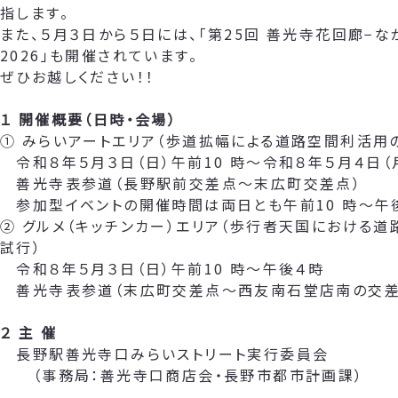
指します。
また、５月３日から５日には、「第25回 善光寺花回廊−な
2026」も開催されています。
ぜひお越しください！！
１ 開催概要（日時・会場）
① みらいアートエリア（歩道拡幅による道路空間利活用
令和８年５月３日（日）午前10 時～令和８年５月４日（
善光寺表参道（長野駅前交差点～末広町交差点）
参加型イベントの開催時間は両日とも午前10 時～午
② グルメ（キッチンカー）エリア（歩行者天国における
試行）
令和８年５月３日（日）午前10 時～午後４時
善光寺表参道（末広町交差点～西友南石堂店南の交差
２ 主 催
長野駅善光寺口みらいストリート実行委員会
（事務局：善光寺口商店会・長野市都市計画課）