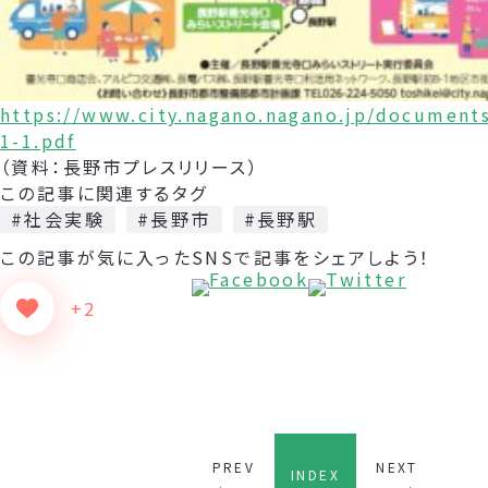
https://www.city.nagano.nagano.jp/document
1-1.pdf
（資料：長野市プレスリリース）
この記事に関連するタグ
#社会実験
#長野市
#長野駅
この記事が気に入った
SNSで記事をシェアしよう！
+2
PREV
NEXT
INDEX