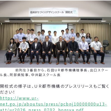
前列左３番目から、石田ＵＲ都市機構理事長、出口スクー
ル長、阿部県知事、中井副スクール長
開校式の様子は、ＵＲ都市機構のプレスリリースもご覧く
ださい！
https://www.ur-
net.go.jp/aboutus/press/pcbnj10000000u13-
att/ur2026_press_0702_honsya.pdf