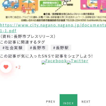
https://www.city.nagano.nagano.jp/document
1-1.pdf
（資料：長野市プレスリリース）
この記事に関連するタグ
#社会実験
#長野市
#長野駅
この記事が気に入った
SNSで記事をシェアしよう！
+2
PREV
NEXT
INDEX