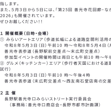
指します。
また、５月３日から５日には、「第25回 善光寺花回廊−な
2026」も開催されています。
ぜひお越しください！！
１ 開催概要（日時・会場）
① みらいアートエリア（歩道拡幅による道路空間利活用
令和８年５月３日（日）午前10 時～令和８年５月４日（
善光寺表参道（長野駅前交差点～末広町交差点）
参加型イベントの開催時間は両日とも午前10 時～午
② グルメ（キッチンカー）エリア（歩行者天国における
試行）
令和８年５月３日（日）午前10 時～午後４時
善光寺表参道（末広町交差点～西友南石堂店南の交差
２ 主 催
長野駅善光寺口みらいストリート実行委員会
（事務局：善光寺口商店会・長野市都市計画課）