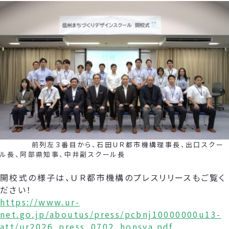
前列左３番目から、石田ＵＲ都市機構理事長、出口スクー
ル長、阿部県知事、中井副スクール長
開校式の様子は、ＵＲ都市機構のプレスリリースもご覧く
ださい！
https://www.ur-
net.go.jp/aboutus/press/pcbnj10000000u13-
att/ur2026_press_0702_honsya.pdf