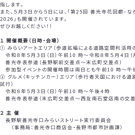
指します。
また、５月３日から５日には、「第25回 善光寺花回廊−な
2026」も開催されています。
ぜひお越しください！！
１ 開催概要（日時・会場）
① みらいアートエリア（歩道拡幅による道路空間利活用
令和８年５月３日（日）午前10 時～令和８年５月４日（
善光寺表参道（長野駅前交差点～末広町交差点）
参加型イベントの開催時間は両日とも午前10 時～午
② グルメ（キッチンカー）エリア（歩行者天国における
試行）
令和８年５月３日（日）午前10 時～午後４時
善光寺表参道（末広町交差点～西友南石堂店南の交差
２ 主 催
長野駅善光寺口みらいストリート実行委員会
（事務局：善光寺口商店会・長野市都市計画課）