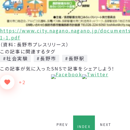
https://www.city.nagano.nagano.jp/document
1-1.pdf
（資料：長野市プレスリリース）
この記事に関連するタグ
#社会実験
#長野市
#長野駅
この記事が気に入った
SNSで記事をシェアしよう！
+2
PREV
NEXT
INDEX