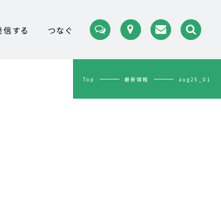
発信する
つなぐ
Top
最新情報
aug25_01