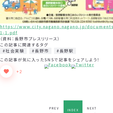
https://www.city.nagano.nagano.jp/document
1-1.pdf
（資料：長野市プレスリリース）
この記事に関連するタグ
#社会実験
#長野市
#長野駅
この記事が気に入った
SNSで記事をシェアしよう！
+2
PREV
NEXT
INDEX