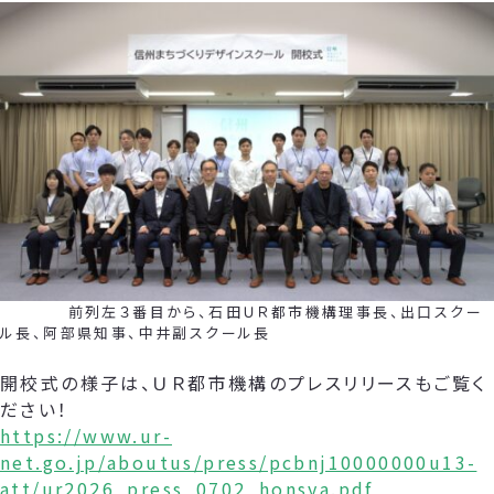
前列左３番目から、石田ＵＲ都市機構理事長、出口スクー
ル長、阿部県知事、中井副スクール長
開校式の様子は、ＵＲ都市機構のプレスリリースもご覧く
ださい！
https://www.ur-
net.go.jp/aboutus/press/pcbnj10000000u13-
att/ur2026_press_0702_honsya.pdf