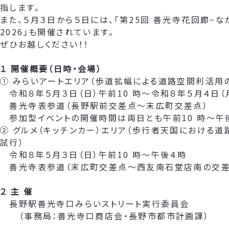
指します。
また、５月３日から５日には、「第25回 善光寺花回廊−な
2026」も開催されています。
ぜひお越しください！！
１ 開催概要（日時・会場）
① みらいアートエリア（歩道拡幅による道路空間利活用
令和８年５月３日（日）午前10 時～令和８年５月４日（
善光寺表参道（長野駅前交差点～末広町交差点）
参加型イベントの開催時間は両日とも午前10 時～午
② グルメ（キッチンカー）エリア（歩行者天国における
試行）
令和８年５月３日（日）午前10 時～午後４時
善光寺表参道（末広町交差点～西友南石堂店南の交差
２ 主 催
長野駅善光寺口みらいストリート実行委員会
（事務局：善光寺口商店会・長野市都市計画課）