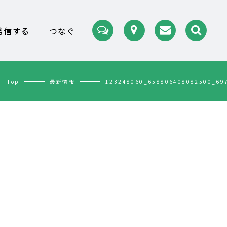
発信する
つなぐ
Top
最新情報
123248060_658806408082500_69