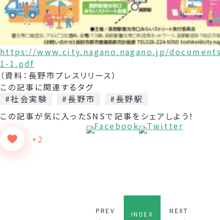
https://www.city.nagano.nagano.jp/document
1-1.pdf
（資料：長野市プレスリリース）
この記事に関連するタグ
#社会実験
#長野市
#長野駅
この記事が気に入った
SNSで記事をシェアしよう！
+2
PREV
NEXT
INDEX