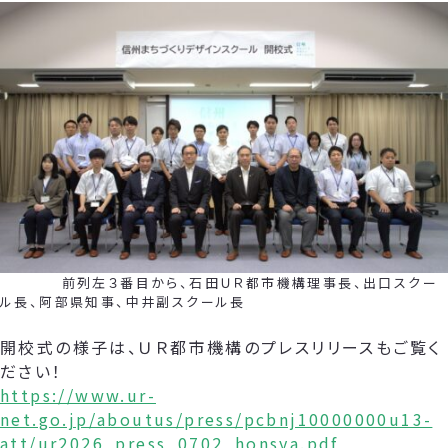
前列左３番目から、石田ＵＲ都市機構理事長、出口スクー
ル長、阿部県知事、中井副スクール長
開校式の様子は、ＵＲ都市機構のプレスリリースもご覧く
ださい！
https://www.ur-
net.go.jp/aboutus/press/pcbnj10000000u13-
att/ur2026_press_0702_honsya.pdf