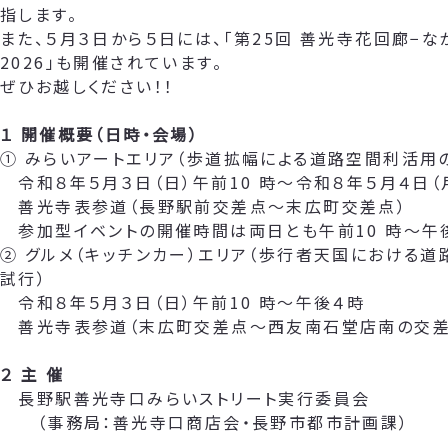
指します。
また、５月３日から５日には、「第25回 善光寺花回廊−な
2026」も開催されています。
ぜひお越しください！！
１ 開催概要（日時・会場）
① みらいアートエリア（歩道拡幅による道路空間利活用
令和８年５月３日（日）午前10 時～令和８年５月４日（
善光寺表参道（長野駅前交差点～末広町交差点）
参加型イベントの開催時間は両日とも午前10 時～午
② グルメ（キッチンカー）エリア（歩行者天国における
試行）
令和８年５月３日（日）午前10 時～午後４時
善光寺表参道（末広町交差点～西友南石堂店南の交差
２ 主 催
長野駅善光寺口みらいストリート実行委員会
（事務局：善光寺口商店会・長野市都市計画課）