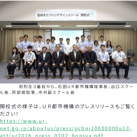
前列左３番目から、石田ＵＲ都市機構理事長、出口スクー
ル長、阿部県知事、中井副スクール長
開校式の様子は、ＵＲ都市機構のプレスリリースもご覧く
ださい！
https://www.ur-
net.go.jp/aboutus/press/pcbnj10000000u13-
att/ur2026_press_0702_honsya.pdf