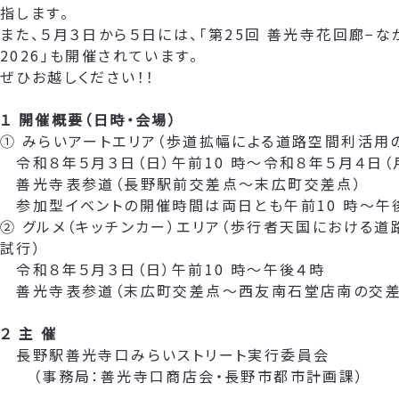
指します。
また、５月３日から５日には、「第25回 善光寺花回廊−な
2026」も開催されています。
ぜひお越しください！！
１ 開催概要（日時・会場）
① みらいアートエリア（歩道拡幅による道路空間利活用
令和８年５月３日（日）午前10 時～令和８年５月４日（
善光寺表参道（長野駅前交差点～末広町交差点）
参加型イベントの開催時間は両日とも午前10 時～午
② グルメ（キッチンカー）エリア（歩行者天国における
試行）
令和８年５月３日（日）午前10 時～午後４時
善光寺表参道（末広町交差点～西友南石堂店南の交差
２ 主 催
長野駅善光寺口みらいストリート実行委員会
（事務局：善光寺口商店会・長野市都市計画課）