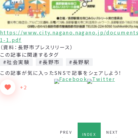
https://www.city.nagano.nagano.jp/document
1-1.pdf
（資料：長野市プレスリリース）
この記事に関連するタグ
#社会実験
#長野市
#長野駅
この記事が気に入った
SNSで記事をシェアしよう！
+2
PREV
NEXT
INDEX