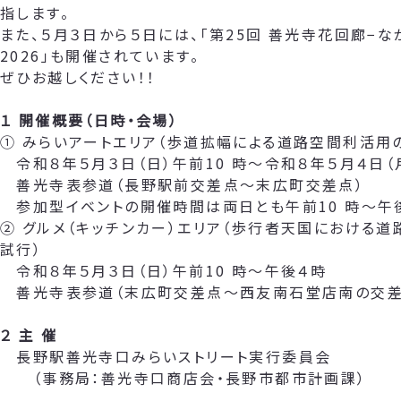
指します。
また、５月３日から５日には、「第25回 善光寺花回廊−な
2026」も開催されています。
ぜひお越しください！！
１ 開催概要（日時・会場）
① みらいアートエリア（歩道拡幅による道路空間利活用
令和８年５月３日（日）午前10 時～令和８年５月４日（
善光寺表参道（長野駅前交差点～末広町交差点）
参加型イベントの開催時間は両日とも午前10 時～午
② グルメ（キッチンカー）エリア（歩行者天国における
試行）
令和８年５月３日（日）午前10 時～午後４時
善光寺表参道（末広町交差点～西友南石堂店南の交差
２ 主 催
長野駅善光寺口みらいストリート実行委員会
（事務局：善光寺口商店会・長野市都市計画課）