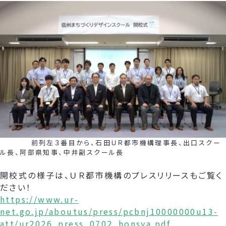
前列左３番目から、石田ＵＲ都市機構理事長、出口スクー
ル長、阿部県知事、中井副スクール長
開校式の様子は、ＵＲ都市機構のプレスリリースもご覧く
ださい！
https://www.ur-
net.go.jp/aboutus/press/pcbnj10000000u13-
att/ur2026_press_0702_honsya.pdf