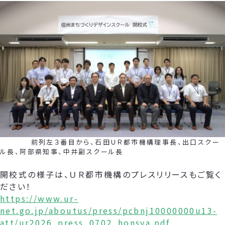
前列左３番目から、石田ＵＲ都市機構理事長、出口スクー
ル長、阿部県知事、中井副スクール長
開校式の様子は、ＵＲ都市機構のプレスリリースもご覧く
ださい！
https://www.ur-
net.go.jp/aboutus/press/pcbnj10000000u13-
att/ur2026_press_0702_honsya.pdf