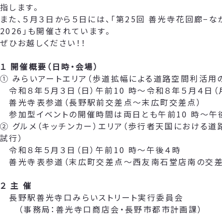
指します。
また、５月３日から５日には、「第25回 善光寺花回廊−な
2026」も開催されています。
ぜひお越しください！！
１ 開催概要（日時・会場）
① みらいアートエリア（歩道拡幅による道路空間利活用
令和８年５月３日（日）午前10 時～令和８年５月４日（
善光寺表参道（長野駅前交差点～末広町交差点）
参加型イベントの開催時間は両日とも午前10 時～午
② グルメ（キッチンカー）エリア（歩行者天国における
試行）
令和８年５月３日（日）午前10 時～午後４時
善光寺表参道（末広町交差点～西友南石堂店南の交差
２ 主 催
長野駅善光寺口みらいストリート実行委員会
（事務局：善光寺口商店会・長野市都市計画課）