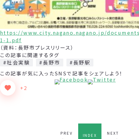
https://www.city.nagano.nagano.jp/document
1-1.pdf
（資料：長野市プレスリリース）
この記事に関連するタグ
#社会実験
#長野市
#長野駅
この記事が気に入った
SNSで記事をシェアしよう！
+2
PREV
NEXT
INDEX