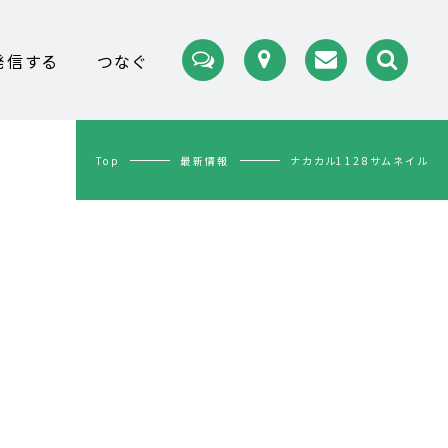
発信する
つなぐ
Top
最新情報
ナカカル1128サムネイル