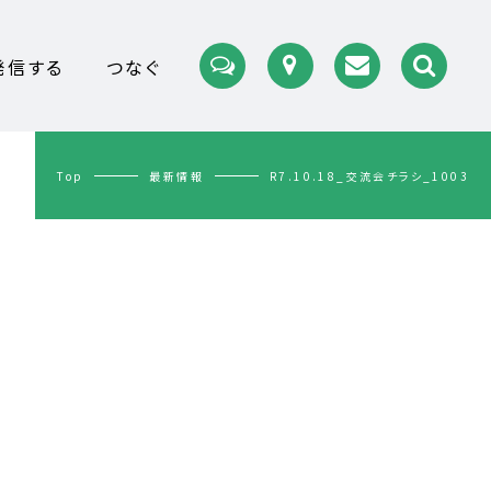
発信する
つなぐ
Top
最新情報
R7.10.18_交流会チラシ_1003