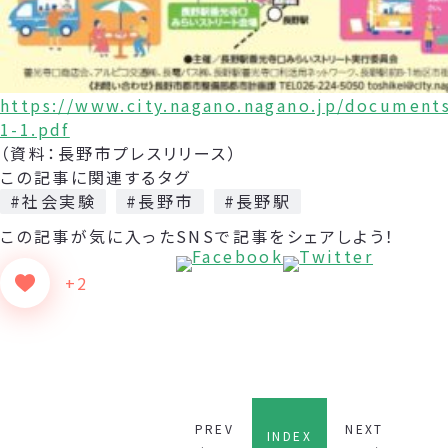
https://www.city.nagano.nagano.jp/document
1-1.pdf
（資料：長野市プレスリリース）
この記事に関連するタグ
#社会実験
#長野市
#長野駅
この記事が気に入った
SNSで記事をシェアしよう！
+2
PREV
NEXT
INDEX