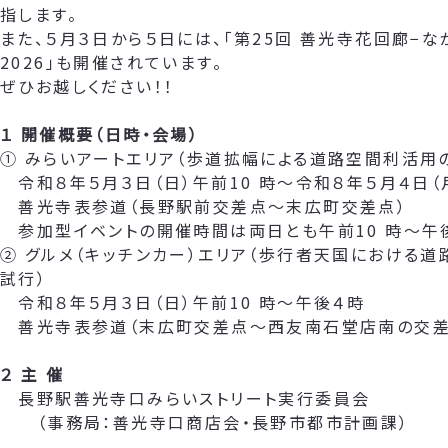
指します。
また、５月３日から５日には、「第25回 善光寺花回廊−な
2026」も開催されています。
ぜひお越しください！！
１ 開催概要（日時・会場）
① みらいアートエリア（歩道拡幅による道路空間利活用
令和８年５月３日（日）午前10 時～令和８年５月４日（
善光寺表参道（長野駅前交差点～末広町交差点）
参加型イベントの開催時間は両日とも午前10 時～午
② グルメ（キッチンカー）エリア（歩行者天国における
試行）
令和８年５月３日（日）午前10 時～午後４時
善光寺表参道（末広町交差点～西友南石堂店南の交差
２ 主 催
長野駅善光寺口みらいストリート実行委員会
（事務局：善光寺口商店会・長野市都市計画課）