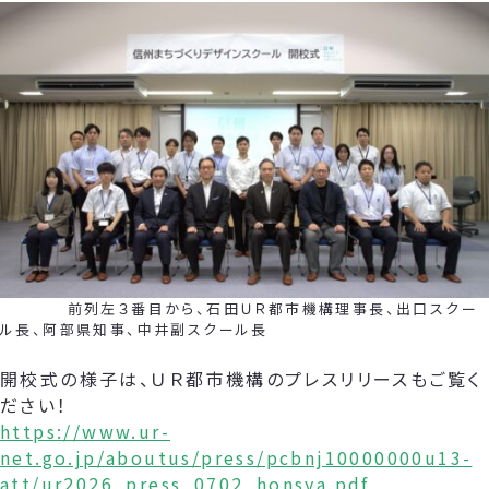
前列左３番目から、石田ＵＲ都市機構理事長、出口スクー
ル長、阿部県知事、中井副スクール長
開校式の様子は、ＵＲ都市機構のプレスリリースもご覧く
ださい！
https://www.ur-
net.go.jp/aboutus/press/pcbnj10000000u13-
att/ur2026_press_0702_honsya.pdf