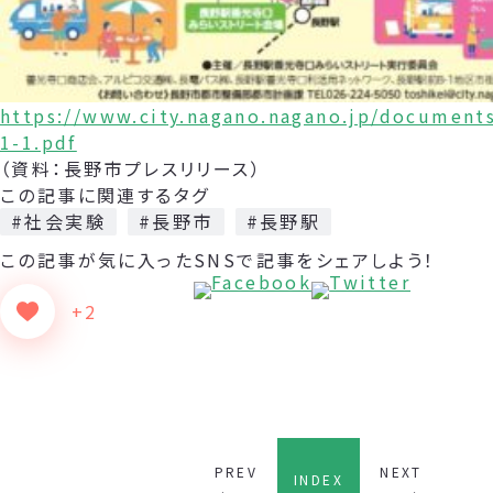
https://www.city.nagano.nagano.jp/document
1-1.pdf
（資料：長野市プレスリリース）
この記事に関連するタグ
#社会実験
#長野市
#長野駅
この記事が気に入った
SNSで記事をシェアしよう！
+2
PREV
NEXT
INDEX