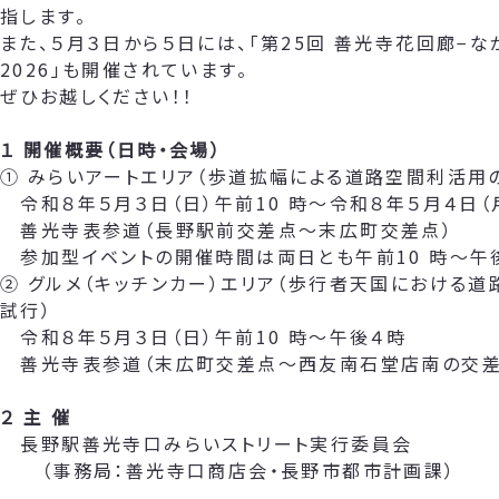
指します。
また、５月３日から５日には、「第25回 善光寺花回廊−な
2026」も開催されています。
ぜひお越しください！！
１ 開催概要（日時・会場）
① みらいアートエリア（歩道拡幅による道路空間利活用
令和８年５月３日（日）午前10 時～令和８年５月４日（
善光寺表参道（長野駅前交差点～末広町交差点）
参加型イベントの開催時間は両日とも午前10 時～午
② グルメ（キッチンカー）エリア（歩行者天国における
試行）
令和８年５月３日（日）午前10 時～午後４時
善光寺表参道（末広町交差点～西友南石堂店南の交差
２ 主 催
長野駅善光寺口みらいストリート実行委員会
（事務局：善光寺口商店会・長野市都市計画課）