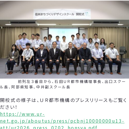
前列左３番目から、石田ＵＲ都市機構理事長、出口スクー
ル長、阿部県知事、中井副スクール長
開校式の様子は、ＵＲ都市機構のプレスリリースもご覧く
ださい！
https://www.ur-
net.go.jp/aboutus/press/pcbnj10000000u13-
att/ur2026_press_0702_honsya.pdf