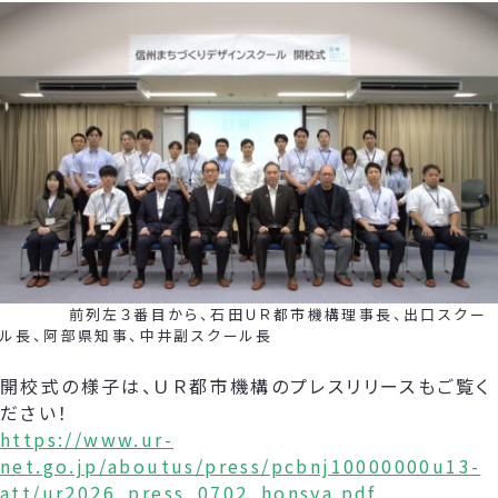
前列左３番目から、石田ＵＲ都市機構理事長、出口スクー
ル長、阿部県知事、中井副スクール長
開校式の様子は、ＵＲ都市機構のプレスリリースもご覧く
ださい！
https://www.ur-
net.go.jp/aboutus/press/pcbnj10000000u13-
att/ur2026_press_0702_honsya.pdf