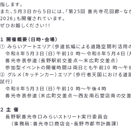
指します。
また、５月３日から５日には、「第25回 善光寺花回廊−な
2026」も開催されています。
ぜひお越しください！！
１ 開催概要（日時・会場）
① みらいアートエリア（歩道拡幅による道路空間利活用
令和８年５月３日（日）午前10 時～令和８年５月４日（
善光寺表参道（長野駅前交差点～末広町交差点）
参加型イベントの開催時間は両日とも午前10 時～午
② グルメ（キッチンカー）エリア（歩行者天国における
試行）
令和８年５月３日（日）午前10 時～午後４時
善光寺表参道（末広町交差点～西友南石堂店南の交差
２ 主 催
長野駅善光寺口みらいストリート実行委員会
（事務局：善光寺口商店会・長野市都市計画課）