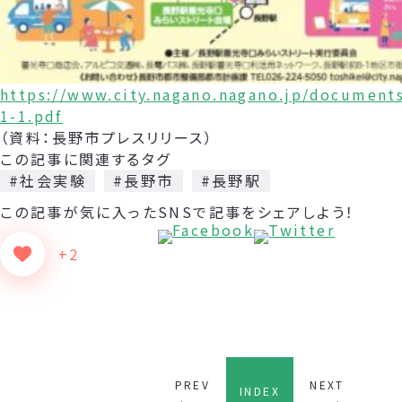
https://www.city.nagano.nagano.jp/document
1-1.pdf
（資料：長野市プレスリリース）
この記事に関連するタグ
#社会実験
#長野市
#長野駅
この記事が気に入った
SNSで記事をシェアしよう！
+2
PREV
NEXT
INDEX