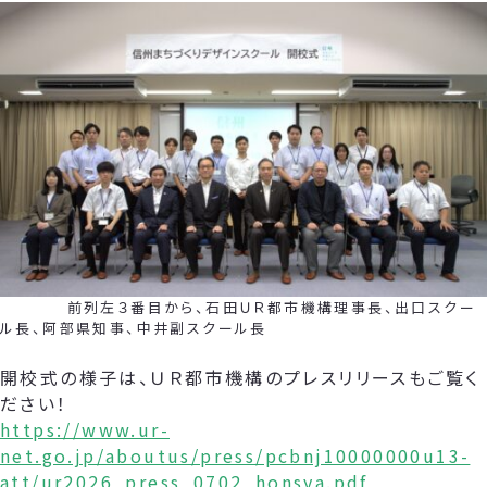
前列左３番目から、石田ＵＲ都市機構理事長、出口スクー
ル長、阿部県知事、中井副スクール長
開校式の様子は、ＵＲ都市機構のプレスリリースもご覧く
ださい！
https://www.ur-
net.go.jp/aboutus/press/pcbnj10000000u13-
att/ur2026_press_0702_honsya.pdf