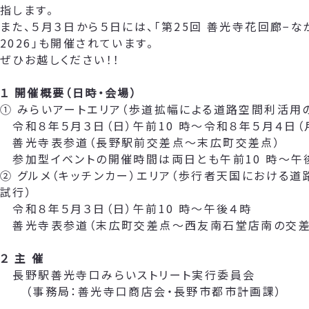
指します。
また、５月３日から５日には、「第25回 善光寺花回廊−な
2026」も開催されています。
ぜひお越しください！！
１ 開催概要（日時・会場）
① みらいアートエリア（歩道拡幅による道路空間利活用
令和８年５月３日（日）午前10 時～令和８年５月４日（
善光寺表参道（長野駅前交差点～末広町交差点）
参加型イベントの開催時間は両日とも午前10 時～午
② グルメ（キッチンカー）エリア（歩行者天国における
試行）
令和８年５月３日（日）午前10 時～午後４時
善光寺表参道（末広町交差点～西友南石堂店南の交差
２ 主 催
長野駅善光寺口みらいストリート実行委員会
（事務局：善光寺口商店会・長野市都市計画課）