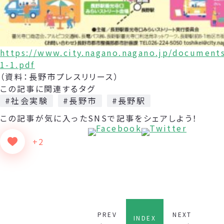
https://www.city.nagano.nagano.jp/document
1-1.pdf
（資料：長野市プレスリリース）
この記事に関連するタグ
#社会実験
#長野市
#長野駅
この記事が気に入った
SNSで記事をシェアしよう！
+2
PREV
NEXT
INDEX