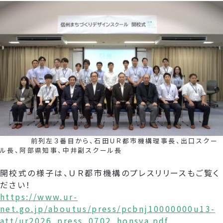
前列左３番目から、石田ＵＲ都市機構理事長、出口スクー
ル長、阿部県知事、中井副スクール長
開校式の様子は、ＵＲ都市機構のプレスリリースもご覧く
ださい！
https://www.ur-
net.go.jp/aboutus/press/pcbnj10000000u13-
att/ur2026_press_0702_honsya.pdf