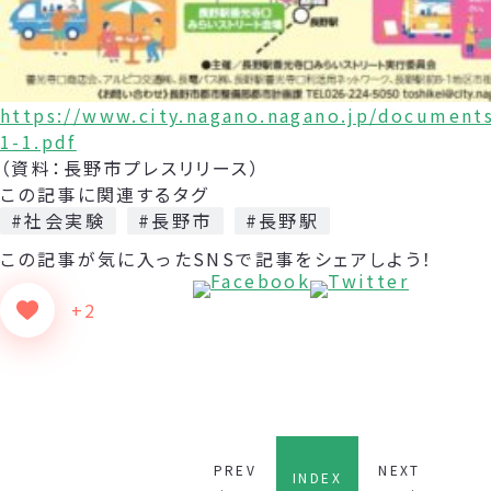
https://www.city.nagano.nagano.jp/document
1-1.pdf
（資料：長野市プレスリリース）
この記事に関連するタグ
#社会実験
#長野市
#長野駅
この記事が気に入った
SNSで記事をシェアしよう！
+2
PREV
NEXT
INDEX