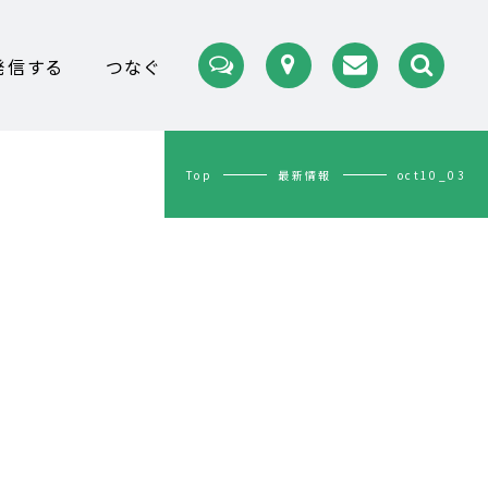
発信する
つなぐ
Top
最新情報
oct10_03