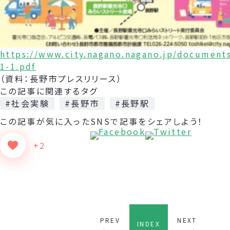
https://www.city.nagano.nagano.jp/document
1-1.pdf
（資料：長野市プレスリリース）
この記事に関連するタグ
#社会実験
#長野市
#長野駅
この記事が気に入った
SNSで記事をシェアしよう！
+2
PREV
NEXT
INDEX