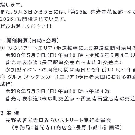
指します。
また、５月３日から５日には、「第25回 善光寺花回廊−な
2026」も開催されています。
ぜひお越しください！！
１ 開催概要（日時・会場）
① みらいアートエリア（歩道拡幅による道路空間利活用
令和８年５月３日（日）午前10 時～令和８年５月４日（
善光寺表参道（長野駅前交差点～末広町交差点）
参加型イベントの開催時間は両日とも午前10 時～午
② グルメ（キッチンカー）エリア（歩行者天国における
試行）
令和８年５月３日（日）午前10 時～午後４時
善光寺表参道（末広町交差点～西友南石堂店南の交差
２ 主 催
長野駅善光寺口みらいストリート実行委員会
（事務局：善光寺口商店会・長野市都市計画課）