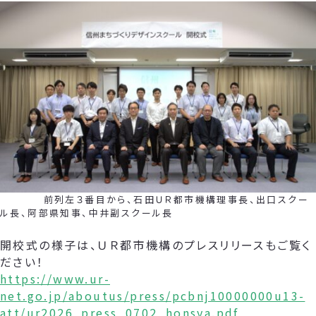
前列左３番目から、石田ＵＲ都市機構理事長、出口スクー
ル長、阿部県知事、中井副スクール長
開校式の様子は、ＵＲ都市機構のプレスリリースもご覧く
ださい！
https://www.ur-
net.go.jp/aboutus/press/pcbnj10000000u13-
att/ur2026_press_0702_honsya.pdf