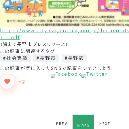
https://www.city.nagano.nagano.jp/document
1-1.pdf
（資料：長野市プレスリリース）
この記事に関連するタグ
#社会実験
#長野市
#長野駅
この記事が気に入った
SNSで記事をシェアしよう！
+2
PREV
NEXT
INDEX