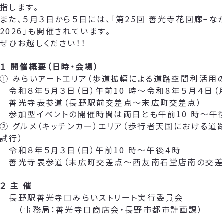
指します。
また、５月３日から５日には、「第25回 善光寺花回廊−な
2026」も開催されています。
ぜひお越しください！！
１ 開催概要（日時・会場）
① みらいアートエリア（歩道拡幅による道路空間利活用
令和８年５月３日（日）午前10 時～令和８年５月４日（
善光寺表参道（長野駅前交差点～末広町交差点）
参加型イベントの開催時間は両日とも午前10 時～午
② グルメ（キッチンカー）エリア（歩行者天国における
試行）
令和８年５月３日（日）午前10 時～午後４時
善光寺表参道（末広町交差点～西友南石堂店南の交差
２ 主 催
長野駅善光寺口みらいストリート実行委員会
（事務局：善光寺口商店会・長野市都市計画課）