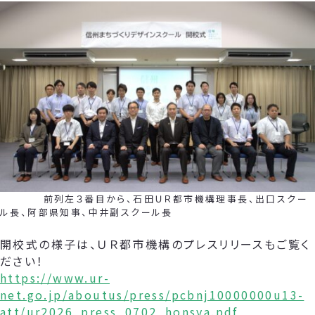
前列左３番目から、石田ＵＲ都市機構理事長、出口スクー
ル長、阿部県知事、中井副スクール長
開校式の様子は、ＵＲ都市機構のプレスリリースもご覧く
ださい！
https://www.ur-
net.go.jp/aboutus/press/pcbnj10000000u13-
att/ur2026_press_0702_honsya.pdf